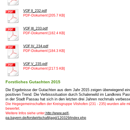
VOF II_232.pdf
PDF-Dokument [205.7 KB]
VOF III_233.pdf
PDF-Dokument [182.4 KB]
VOF IV_234.pdf
PDF-Dokument [184.3 KB]
VOF V_235.pdf
PDF-Dokument [217.5 KB]
Forstliches Gutachten 2015
Die Ergebnisse der Gutachten aus dem Jahr 2015 zeigen überwiegend ei
positiven Trend. Die Verbisssituation durch Schalenwild im Landkreis Pa
in der Stadt Passau hat sich in den letzten drei Jahren nochmals verbess
Die Hegegemeinschaften der Kreisgruppe Vilshofen (231 - 235) wurden alle mi
bewertet.
Weitere Infos siehe unter
http://www.aelf-
pa.bayern.de/forstwirtschaft/jagd/120329/index.php