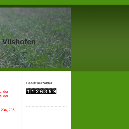
 Vilshofen
Besucherzähler
uf der
ei der
 234, 235