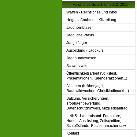
Forstliches Gutachten 2012, 2015
Waffen - Rechtliches und Infos
Hegemaßnahmen, Kitzrettung
Jagdhornbläser
Jagdliche Praxis
Junge Jäger
Ausbildung - Jagdkurs
Jagdhundewesen
Schwarzwild
Öffentlichkeitsarbeit (Volksfest,
Präsentationen, Kalenderaktionen...)
Aktionen (Krähenjagd,
Raubwildwochen, Christkindlmarkt....)
Satzung, Versicherungen,
Trophäenbewertung,
Datenschutzhinweis, Mitgliedsantrag
LINKS - Landratsamt- Formulare,
Hunde, Ausrüstung, Zeitschriften,
Schießstände, Büchsenmacher usw
Kontakt