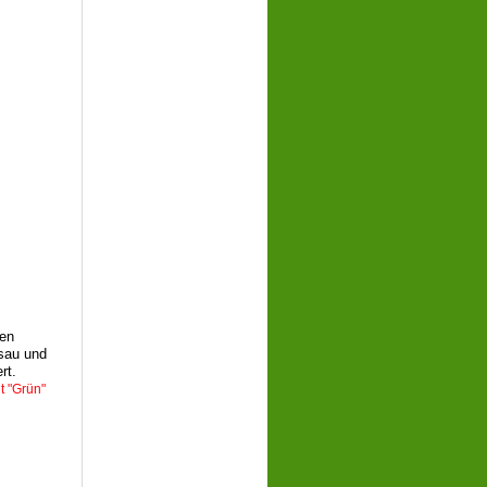
nen
ssau und
ert.
t "Grün"