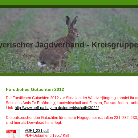
erischer Jagdverband - Kreisgruppe
Forstliches Gutachten 2012
Die Forstlichen Gutachten 2012 zur Situation der Waldverjüngung konntet ihr a
Seite des Amts für Ernährung, Landwirtschaft und Forsten, Passau finden.- anb
Link:
http://www.aelf-pa.bayern.de/forstwirtschaft/43022/
Die entsprechenden Gutachten für unsere Hegegemeinschaften 231, 232, 233,
sind hier als Download hinterlegt.
VOF I_231.pdf
PDF-Dokument [195.7 KB]