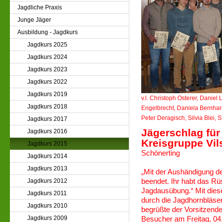
Jagdliche Praxis
Junge Jäger
Ausbildung - Jagdkurs
Jagdkurs 2025
Jagdkurs 2024
Jagdkurs 2023
Jagdkurs 2022
Jagdkurs 2019
v.l. Christoph Osterer, Danie
Jagdkurs 2018
Engelbrecht, Daniela Bernhar
Peter Deragisch, Silvia Blei, 
Jagdkurs 2017
Jägerschlag für
Jagdkurs 2016
Kreisgruppe Vil
Jagdkurs 2015
Schönerting
Jagdkurs 2014
Jagdkurs 2013
„Mit der Aushändigung de
Jagdkurs 2012
beendet. Ihr habt das Rü
Jagdausübung.“ Mit die
Jagdkurs 2011
durch die Jagdhornbläser
Jagdkurs 2010
begrüßte der Vorsitzende
Jagdkurs 2009
Besucher am Freitag, 04.